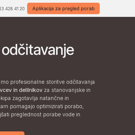
Aplikacija za pregled porab
)3 428 41 20
odčitavanje
mo profesionalne storitve odčitavanja
cev in delilnikov
za stanovanjske in
kipa zagotavlja natančne in
am pomagajo optimizirati porabo,
ljšati preglednost porabe vode in