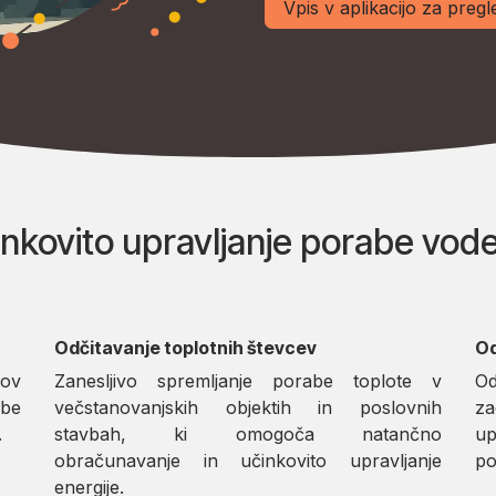
Vpis v aplikacijo za preg
inkovito upravljanje porabe vode
Odčitavanje toplotnih števcev
Od
rov
Zanesljivo spremljanje porabe toplote v
Od
be
večstanovanjskih objektih in poslovnih
za
.
stavbah, ki omogoča natančno
up
obračunavanje in učinkovito upravljanje
po
energije.