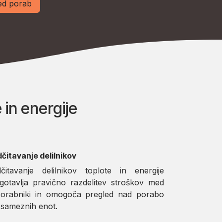
led porab
 in energije
čitavanje delilnikov
čitavanje delilnikov toplote in energije
gotavlja pravično razdelitev stroškov med
orabniki in omogoča pregled nad porabo
sameznih enot.