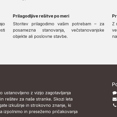
Prilagodljive rešitve po meri
Pr
jo
Storitev prilagodimo vašim potrebam – za
Z 
sti
posamezna stanovanja, večstanovanjske
ve
objekte ali poslovne stavbe.
na
Po
lo ustanovljeno z vizijo zagotavljanja
in rešitev za naše stranke. Skozi leta
gate izkušnje in strokovno znanje, ki
 izpolnimo in presežemo pričakovanja