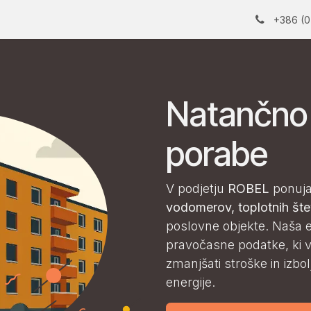
+386 (0
Natančno 
porabe
V podjetju
ROBEL
ponuja
vodomerov, toplotnih štev
poslovne objekte. Naša e
pravočasne podatke, ki v
zmanjšati stroške in izbo
energije.