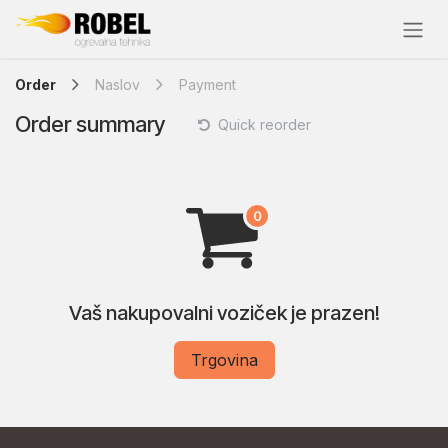
Skip to Content
Order
Naslov
Payment
Order summary
Quick reorder
Vaš nakupovalni voziček je prazen!
Trgovina