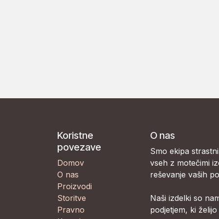
Koristne
O nas
povezave
Smo ekipa strastnih l
Domov
vseh z motečimi iz
O nas
reševanje vaših po
Proizvodi
Storitve
Naši izdelki so na
Pravno
podjetjem, ki želijo