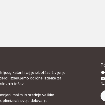
Po
judi, katerih cilj je izboljšati življenje
delki. Izdelujemo odlične izdelke za
slovnih težav.
menjeni malim in srednje velikim
 optimizirati svoje delovanje.