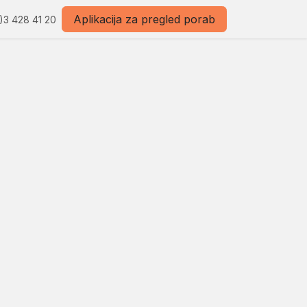
Aplikacija za pregled porab
)3 428 41 20