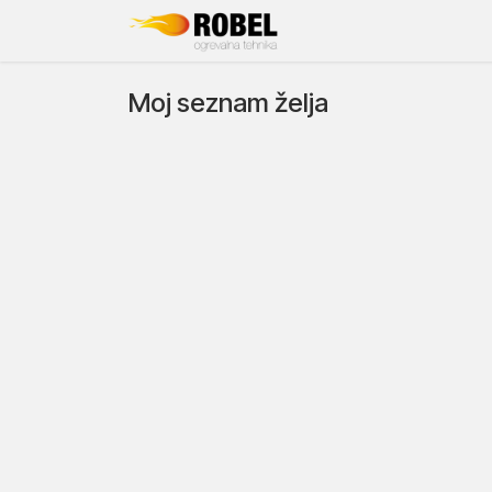
Skip to Content
Domov
Moj seznam želja