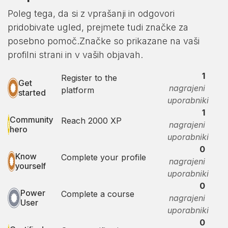
Poleg tega, da si z vprašanji in odgovori
pridobivate ugled, prejmete tudi značke za
posebno pomoč.
Značke so prikazane na vaši
profilni strani in v vaših objavah.
1
Register to the
Get
nagrajeni
platform
started
uporabniki
1
Community
Reach 2000 XP
nagrajeni
hero
uporabniki
0
Know
Complete your profile
nagrajeni
yourself
uporabniki
0
Power
Complete a course
nagrajeni
User
uporabniki
0