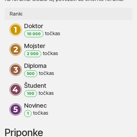
Ranki
Doktor
točka
s
10 000
Mojster
točka
s
2 000
Diploma
točka
s
500
Študent
točka
s
100
Novinec
točka
s
1
Priponke