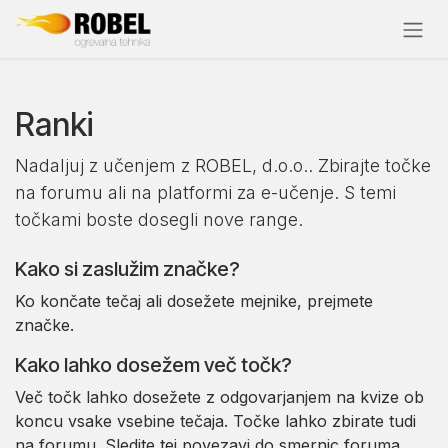
Skip to Content
Ranki
Nadaljuj z učenjem z ROBEL, d.o.o.. Zbirajte točke
na forumu ali na platformi za e-učenje. S temi
točkami boste dosegli nove range.
Kako si zaslužim značke?
Ko končate tečaj ali dosežete mejnike, prejmete
značke.
Kako lahko dosežem več točk?
Več točk lahko dosežete z odgovarjanjem na kvize ob
koncu vsake vsebine tečaja. Točke lahko zbirate tudi
na forumu. Sledite tej povezavi do smernic foruma.