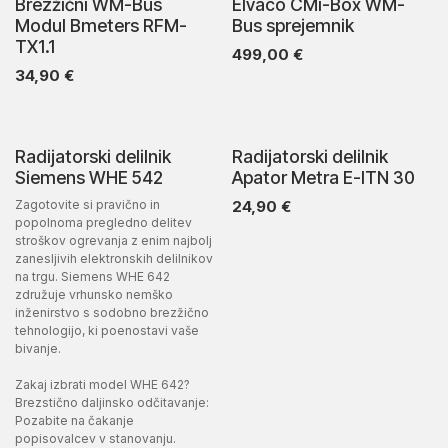
Brezžični WM-Bus
Elvaco CMi-Box WM-
Modul Bmeters RFM-
Bus sprejemnik
TX1.1
499,00
€
34,90
€
Radijatorski delilnik
Radijatorski delilnik
Siemens WHE 542
Apator Metra E-ITN 30
Zagotovite si pravično in
24,90
€
popolnoma pregledno delitev
stroškov ogrevanja z enim najbolj
zanesljivih elektronskih delilnikov
na trgu. Siemens WHE 642
združuje vrhunsko nemško
inženirstvo s sodobno brezžično
tehnologijo, ki poenostavi vaše
bivanje.
Zakaj izbrati model WHE 642?
Brezstično daljinsko odčitavanje:
Pozabite na čakanje
popisovalcev v stanovanju.