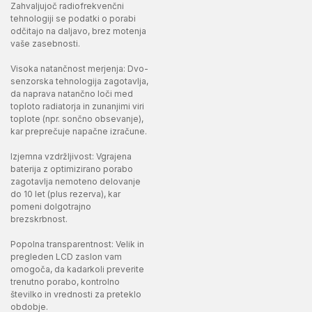
Zahvaljujoč radiofrekvenčni
tehnologiji se podatki o porabi
odčitajo na daljavo, brez motenja
vaše zasebnosti.
Visoka natančnost merjenja: Dvo-
senzorska tehnologija zagotavlja,
da naprava natančno loči med
toploto radiatorja in zunanjimi viri
toplote (npr. sončno obsevanje),
kar preprečuje napačne izračune.
Izjemna vzdržljivost: Vgrajena
baterija z optimizirano porabo
zagotavlja nemoteno delovanje
do 10 let (plus rezerva), kar
pomeni dolgotrajno
brezskrbnost.
Popolna transparentnost: Velik in
pregleden LCD zaslon vam
omogoča, da kadarkoli preverite
trenutno porabo, kontrolno
številko in vrednosti za preteklo
obdobje.