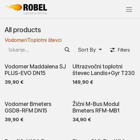
Skip to Content
All products
Vodomeri
Toplotni števci
Sort By
Filters
Vodomer Maddalena SJ
Ultrazvočni toplotni
PLUS-EVO DN15
števec Landis+Gyr T230
39,90
€
149,90
€
Vodomer Bmeters
Žični M-Bus Modul
GSD8-RFM DN15
Bmeters RFM-MB1
39,90
€
34,90
€