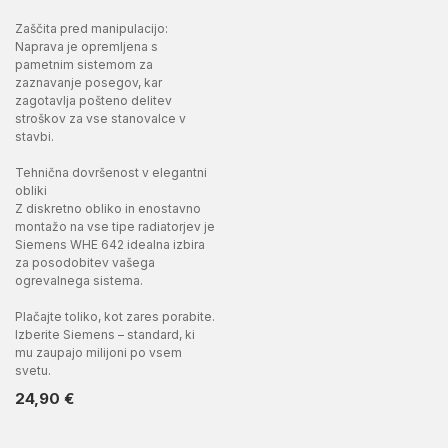
Zaščita pred manipulacijo:
Naprava je opremljena s
pametnim sistemom za
zaznavanje posegov, kar
zagotavlja pošteno delitev
stroškov za vse stanovalce v
stavbi.
Tehnična dovršenost v elegantni
obliki
Z diskretno obliko in enostavno
montažo na vse tipe radiatorjev je
Siemens WHE 642 idealna izbira
za posodobitev vašega
ogrevalnega sistema.
Plačajte toliko, kot zares porabite.
Izberite Siemens – standard, ki
mu zaupajo milijoni po vsem
svetu.
24,90
€