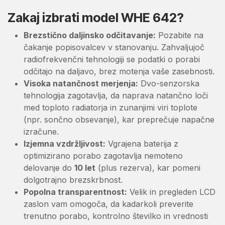
Zakaj izbrati model WHE 642?
Brezstično daljinsko odčitavanje:
Pozabite na
čakanje popisovalcev v stanovanju. Zahvaljujoč
radiofrekvenčni tehnologiji se podatki o porabi
odčitajo na daljavo, brez motenja vaše zasebnosti.
Visoka natančnost merjenja:
Dvo-senzorska
tehnologija zagotavlja, da naprava natančno loči
med toploto radiatorja in zunanjimi viri toplote
(npr. sončno obsevanje), kar preprečuje napačne
izračune.
Izjemna vzdržljivost:
Vgrajena baterija z
optimizirano porabo zagotavlja nemoteno
delovanje do
10 let
(plus rezerva), kar pomeni
dolgotrajno brezskrbnost.
Popolna transparentnost:
Velik in pregleden LCD
zaslon vam omogoča, da kadarkoli preverite
trenutno porabo, kontrolno številko in vrednosti