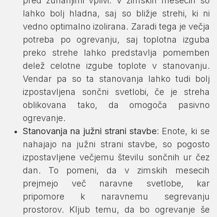
pred zunanjimi vplivi. V zimskih mesecih so
lahko bolj hladna, saj so bližje strehi, ki ni
vedno optimalno izolirana. Zaradi tega je večja
potreba po ogrevanju, saj toplotna izguba
preko strehe lahko predstavlja pomemben
delež celotne izgube toplote v stanovanju.
Vendar pa so ta stanovanja lahko tudi bolj
izpostavljena sončni svetlobi, če je streha
oblikovana tako, da omogoča pasivno
ogrevanje.
Stanovanja na južni strani stavbe
: Enote, ki se
nahajajo na južni strani stavbe, so pogosto
izpostavljene večjemu številu sončnih ur čez
dan. To pomeni, da v zimskih mesecih
prejmejo več naravne svetlobe, kar
pripomore k naravnemu segrevanju
prostorov. Kljub temu, da bo ogrevanje še