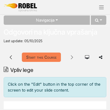
Skip to Content
Navigacija
Odgovori na ključna vprašanja
Last update:
05/10/2025
Start this Course
Vpliv lege
Click on the "Edit" button in the top corner of the
screen to edit your slide content.